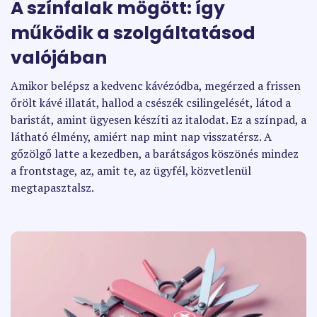
A színfalak mögött: így
működik a szolgáltatásod
valójában
Amikor belépsz a kedvenc kávézódba, megérzed a frissen
őrölt kávé illatát, hallod a csészék csilingelését, látod a
baristát, amint ügyesen készíti az italodat. Ez a színpad, a
látható élmény, amiért nap mint nap visszatérsz. A
gőzölgő latte a kezedben, a barátságos köszönés mindez
a frontstage, az, amit te, az ügyfél, közvetlenül
megtapasztalsz.