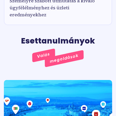
Személyre szabott útmutatás a kiváló
ügyfélélményhez és üzleti
eredményekhez
Esettanulmányok
Valós
megoldások