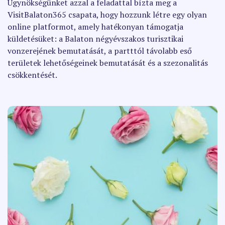
Ügynökségünket azzal a feladattal bízta meg a
VisitBalaton365 csapata, hogy hozzunk létre egy olyan
online platformot, amely hatékonyan támogatja
küldetésüket: a Balaton négyévszakos turisztikai
vonzerejének bemutatását, a partttól távolabb eső
területek lehetőségeinek bemutatását és a szezonalitás
csökkentését.