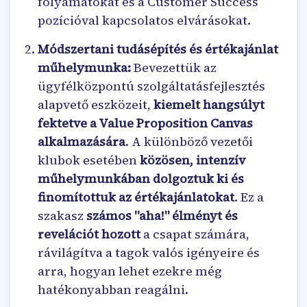
folyamatokat és a Customer Success
pozícióval kapcsolatos elvárásokat.
Módszertani tudásépítés és értékajánlat
műhelymunka:
Bevezettük az
ügyfélközpontú szolgáltatásfejlesztés
alapvető eszközeit,
kiemelt hangsúlyt
fektetve a Value Proposition Canvas
alkalmazására
. A különböző vezetői
klubok esetében
közösen, intenzív
műhelymunkában dolgoztuk ki és
finomítottuk az értékajánlatokat
. Ez a
szakasz
számos "aha!" élményt és
revelációt hozott
a csapat számára,
rávilágítva a tagok valós igényeire és
arra, hogyan lehet ezekre még
hatékonyabban reagálni.