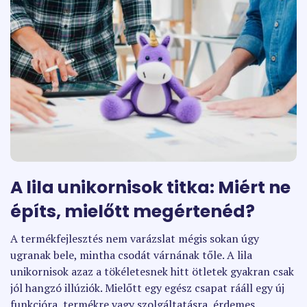
A lila unikornisok titka: Miért ne
építs, mielőtt megértenéd?
A termékfejlesztés nem varázslat mégis sokan úgy
ugranak bele, mintha csodát várnának tőle. A lila
unikornisok azaz a tökéletesnek hitt ötletek gyakran csak
jól hangzó illúziók. Mielőtt egy egész csapat rááll egy új
funkcióra, termékre vagy szolgáltatásra, érdemes