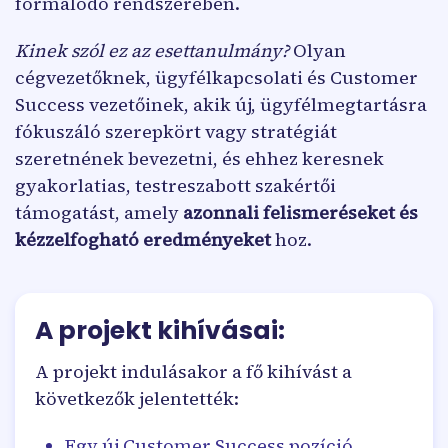
formálódó rendszerében.
Kinek szól ez az esettanulmány?
Olyan
cégvezetőknek, ügyfélkapcsolati és Customer
Success vezetőinek, akik új, ügyfélmegtartásra
fókuszáló szerepkört vagy stratégiát
szeretnének bevezetni, és ehhez keresnek
gyakorlatias, testreszabott szakértői
támogatást, amely
azonnali felismeréseket és
kézzelfogható eredményeket
hoz.
A projekt kihívásai:
A projekt indulásakor a fő kihívást a
következők jelentették:
Egy új Customer Success pozíció