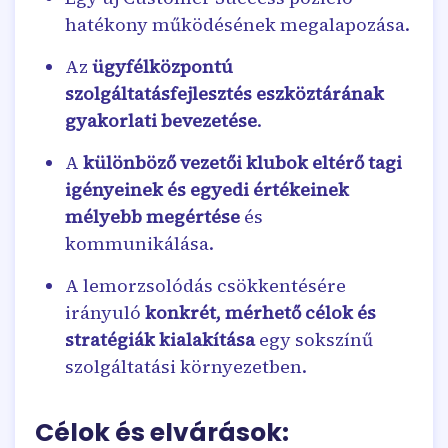
hatékony működésének megalapozása.
Az
ügyfélközpontú
szolgáltatásfejlesztés eszköztárának
gyakorlati bevezetése
.
A
különböző vezetői klubok eltérő tagi
igényeinek és egyedi értékeinek
mélyebb megértése
és
kommunikálása.
A lemorzsolódás csökkentésére
irányuló
konkrét, mérhető célok és
stratégiák kialakítása
egy sokszínű
szolgáltatási környezetben.
Célok és elvárások: