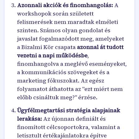
Azonnali akciók és finomhangolás:
A
workshopok során született
felismerések nem maradtak elméleti
szinten. Számos olyan gondolat és
javaslat fogalmazódott meg, amelyeket
a Bizalmi Kör csapata
azonnal át tudott
vezetni a napi működésbe
,
finomhangolva a meglévő eseményeket,
a kommunikációs szövegeket és a
marketing fókuszokat. Az egész
folyamatot áthatotta az "ezt miért nem
előbb csináltuk meg?" érzése.
Ügyfélmegtartási stratégia alapjainak
lerakása:
Az újonnan definiált és
finomított célcsoportokra, valamint a
letisztult értékajánlatokra építve