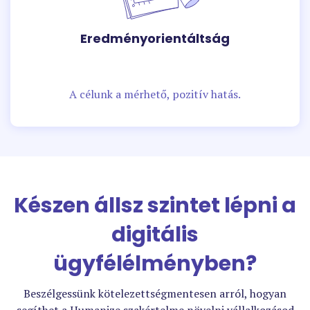
Eredményorientáltság
A célunk a mérhető, pozitív hatás.
Készen állsz szintet lépni a
digitális
ügyfélélményben?
Beszélgessünk kötelezettségmentesen arról, hogyan
segíthet a Humanize szakértelme növelni vállalkozásod