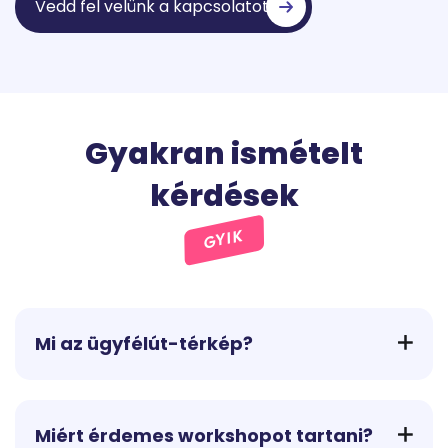
Vedd fel velünk a kapcsolatot
Gyakran ismételt
kérdések
GYIK
Mi az ügyfélút-térkép?
Egy vizuális és elemző eszköz, amely segít
megérteni, hogyan haladnak végig az ügyfelek a
teljes élményláncon – az első benyomástól a
Miért érdemes workshopot tartani?