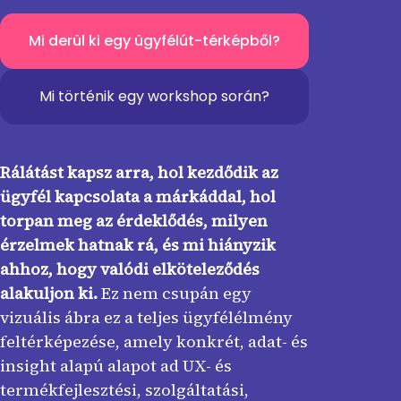
Mi derül ki egy ügyfélút-térképből?
Mi történik egy workshop során?
Rálátást kapsz arra, hol kezdődik az
ügyfél kapcsolata a márkáddal, hol
torpan meg az érdeklődés, milyen
érzelmek hatnak rá, és mi hiányzik
ahhoz, hogy valódi elköteleződés
alakuljon ki.
Ez nem csupán egy
vizuális ábra ez a teljes ügyfélélmény
feltérképezése, amely konkrét, adat- és
insight alapú alapot ad UX- és
termékfejlesztési, szolgáltatási,