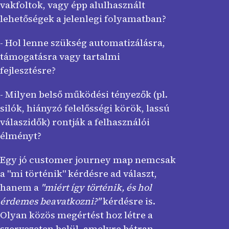
vakfoltok, vagy épp alulhasznált
lehetőségek a jelenlegi folyamatban?
- Hol lenne szükség automatizálásra,
támogatásra vagy tartalmi
fejlesztésre?
- Milyen belső működési tényezők (pl.
silók, hiányzó felelősségi körök, lassú
válaszidők) rontják a felhasználói
élményt?
Egy jó customer journey map nemcsak
a "mi történik" kérdésre ad választ,
hanem a
"miért így történik, és hol
érdemes beavatkozni?"
kérdésre is.
Olyan közös megértést hoz létre a
szervezeten belül, amelyre bátran