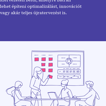
lehet építeni optimalizálást, innovációt
vagy akár teljes újratervezést is.