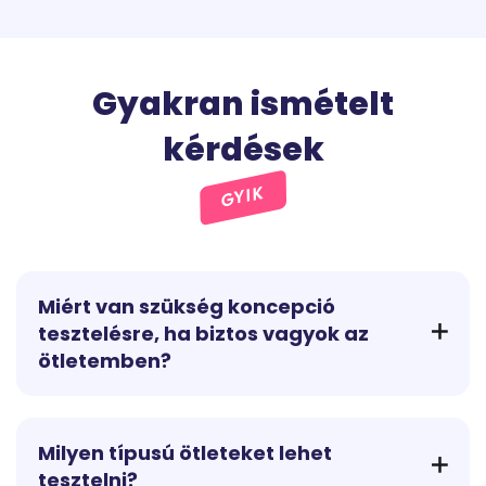
Gyakran ismételt
kérdések
GYIK
Miért van szükség koncepció
tesztelésre, ha biztos vagyok az
ötletemben?
Még a legjobb ötlet is elbukhat, ha nem találkozik
valós felhasználói igényekkel. A koncepció tesztelés
nem a kreativitást kérdőjelezi meg, hanem segít
Milyen típusú ötleteket lehet
validálni az irányt, mielőtt komoly erőforrásokat
tesztelni?