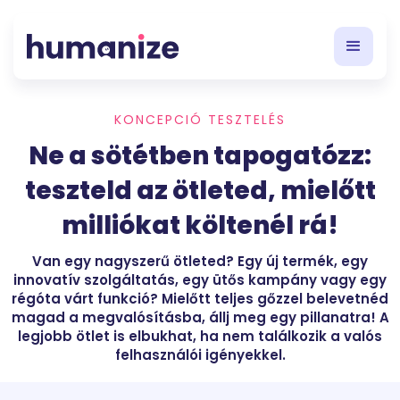
KONCEPCIÓ TESZTELÉS
Ne a sötétben tapogatózz:
teszteld az ötleted, mielőtt
milliókat költenél rá!
Van egy nagyszerű ötleted? Egy új termék, egy
innovatív szolgáltatás, egy ütős kampány vagy egy
régóta várt funkció? Mielőtt teljes gőzzel belevetnéd
magad a megvalósításba, állj meg egy pillanatra! A
legjobb ötlet is elbukhat, ha nem találkozik a valós
felhasználói igényekkel.