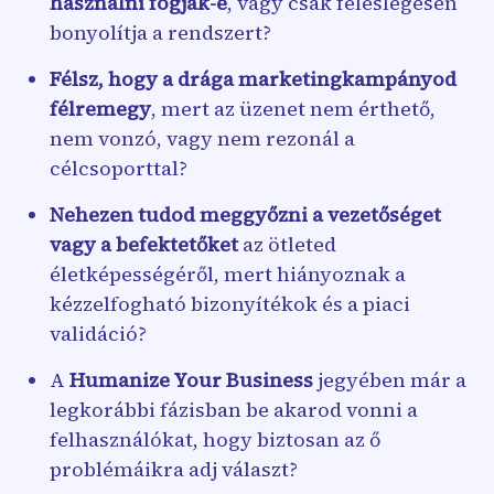
használni fogják-e
, vagy csak feleslegesen
bonyolítja a rendszert?
Félsz, hogy a drága marketingkampányod
félremegy
, mert az üzenet nem érthető,
nem vonzó, vagy nem rezonál a
célcsoporttal?
Nehezen tudod meggyőzni a vezetőséget
vagy a befektetőket
az ötleted
életképességéről, mert hiányoznak a
kézzelfogható bizonyítékok és a piaci
validáció?
A
Humanize Your Business
jegyében már a
legkorábbi fázisban be akarod vonni a
felhasználókat, hogy biztosan az ő
problémáikra adj választ?