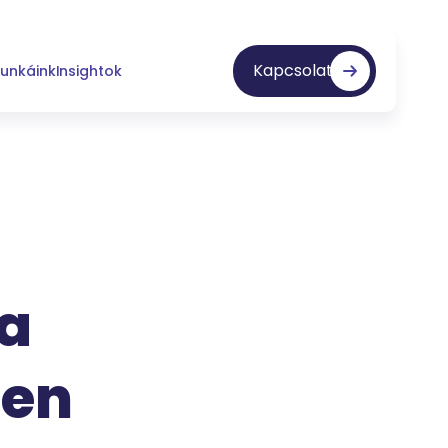
Kapcsolat
unkáink
Insightok
 a
ben