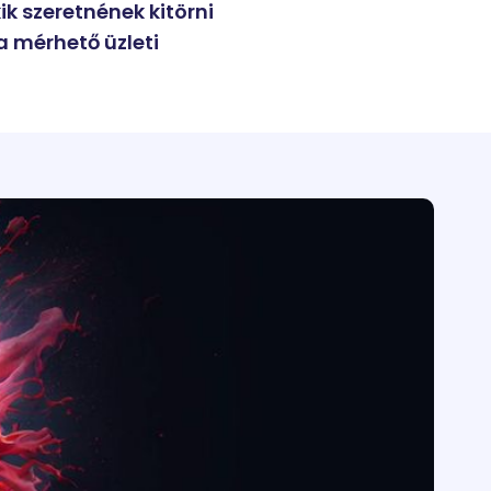
k szeretnének kitörni
a mérhető üzleti