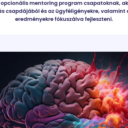
 opcionális mentoring program csapatoknak, aki
s csapdájából és az ügyféligényekre, valamint 
eredményekre fókuszálva fejleszteni.