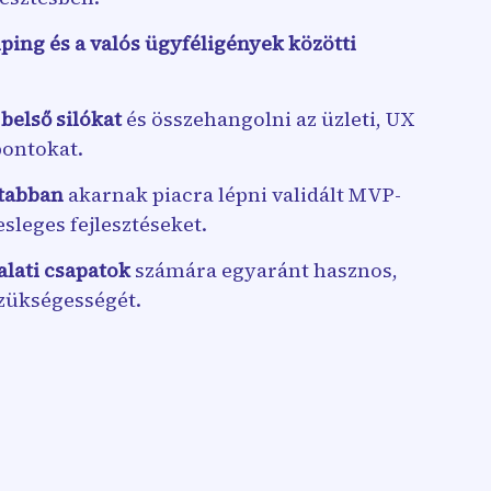
ping és a valós ügyféligények közötti
 belső silókat
és összehangolni az üzleti, UX
pontokat.
tabban
akarnak piacra lépni validált MVP-
esleges fejlesztéseket.
alati csapatok
számára egyaránt hasznos,
szükségességét.