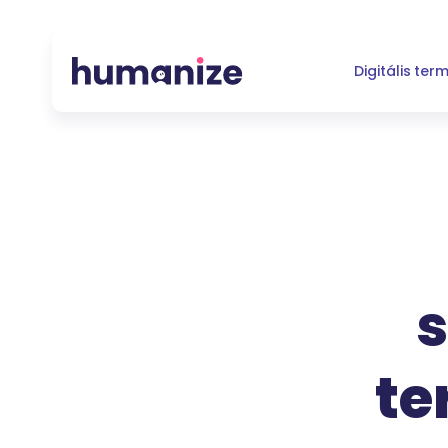
Digitális ter
s
te