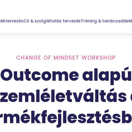
méktervezés
CX & szolgáltatás tervezés
Tréning & tanácsadás
M
CHANGE OF MINDSET WORKSHOP
Outcome alapú
zemléletváltás
rmékfejlesztés