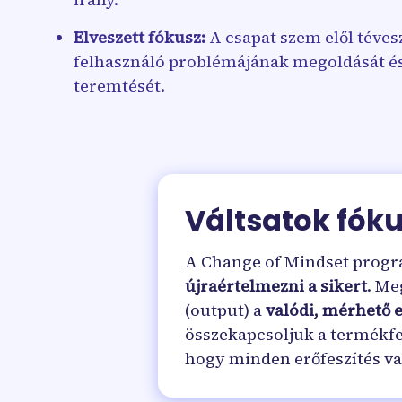
Elveszett fókusz:
A csapat szem elől tévesz
felhasználó problémájának megoldását és 
teremtését.
Váltsatok fóku
A Change of Mindset progra
újraértelmezni a sikert
. Me
(output) a
valódi, mérhető 
összekapcsoljuk a termékfej
hogy minden erőfeszítés va