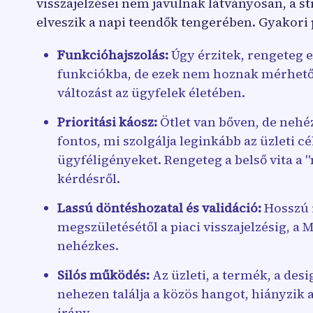
visszajelzései nem javulnak látványosan, a st
elveszik a napi teendők tengerében. Gyakori
Funkcióhajszolás:
Úgy érzitek, rengeteg e
funkciókba, de ezek nem hoznak mérhető
változást az ügyfelek életében.
Prioritási káosz:
Ötlet van bőven, de nehé
fontos, mi szolgálja leginkább az üzleti cé
ügyféligényeket. Rengeteg a belső vita a 
kérdésről.
Lassú döntéshozatal és validáció:
Hosszú i
megszületésétől a piaci visszajelzésig, 
nehézkes.
Silós működés:
Az üzleti, a termék, a desig
nehezen találja a közös hangot, hiányzik 
irány.