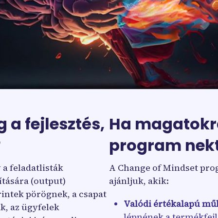
 a fejlesztés,
Ha magatokra
?
program nekt
a feladatlisták
A Change of Mindset pro
ítására (output)
ajánljuk, akik:
rintek pörögnek, a csapat
Valódi értékalapú mű
ak, az ügyfelek
lépnének a termékfejl