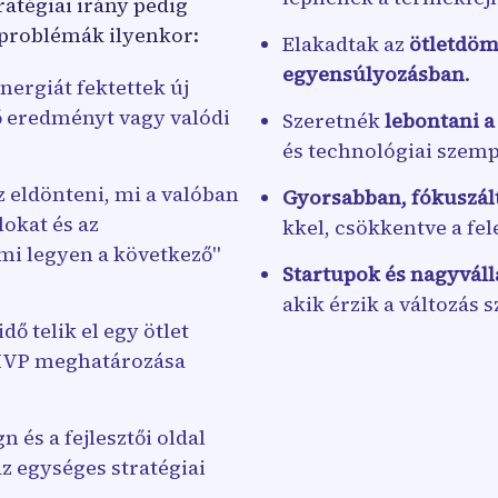
ratégiai irány pedig
 problémák ilyenkor:
Elakadtak az
ötletdöm
egyensúlyozásban
.
nergiát fektettek új
 eredményt vagy valódi
Szeretnék
lebontani a
és technológiai szem
z eldönteni, mi a valóban
Gyorsabban, fókuszál
lokat és az
kkel, csökkentve a fel
"mi legyen a következő"
Startupok és nagyváll
akik érzik a változás 
dő telik el egy ötlet
a MVP meghatározása
n és a fejlesztői oldal
az egységes stratégiai