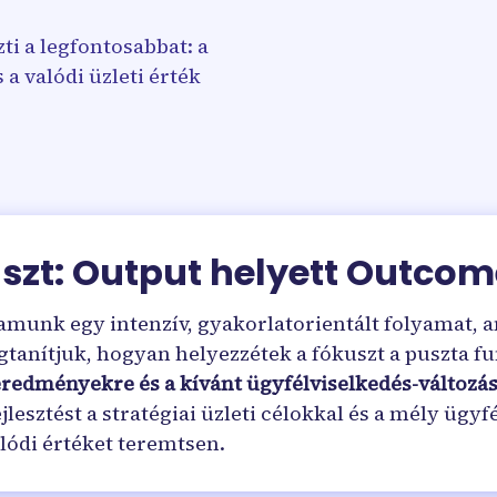
ti a legfontosabbat: a
a valódi üzleti érték
szt: Output helyett Outcom
munk egy intenzív, gyakorlatorientált folyamat, a
gtanítjuk, hogyan helyezzétek a fókuszt a puszta fu
eredményekre és a kívánt ügyfélviselkedés-változá
lesztést a stratégiai üzleti célokkal és a mély ügyf
lódi értéket teremtsen.