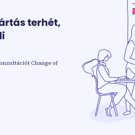
ártás terhét,
i
konzultációt Change of