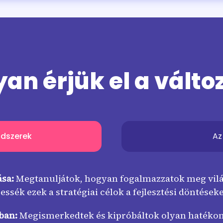
an érjük el a válto
ódszerek
Az
ása:
Megtanuljátok, hogyan fogalmazzatok meg vil
ssék ezek a stratégiai célok a fejlesztési döntéseke
ban:
Megismerkedtek és kipróbáltok olyan hatékon