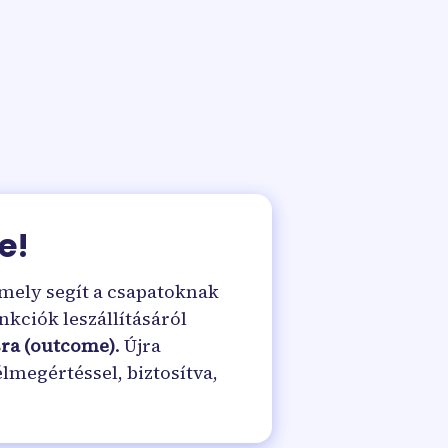
e!
mely segít a csapatoknak
nkciók leszállításáról
sra (outcome)
. Újra
élmegértéssel, biztosítva,