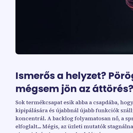
Ismerős a helyzet? Pörög
mégsem jön az áttörés
Sok termékcsapat esik abba a csapdába, hogy 
kipipálására és újabbnál újabb funkciók száll
koncentrál. A backlog folyamatosan nő, a sp
elfoglalt... Mégis, az üzleti mutatók stagnáln