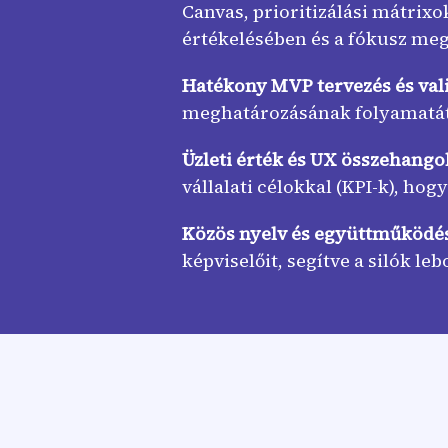
Canvas, prioritizálási mátrix
értékelésében és a fókusz me
Hatékony MVP tervezés és vali
meghatározásának folyamatát,
Üzleti érték és UX összehango
vállalati célokkal (KPI-k), hog
Közös nyelv és együttműködé
képviselőit, segítve a silók l