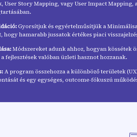
ok, User Story Mapping, vagy User Impact Mapping, 
gtartásában.
dáció:
Gyorsítjuk és egyértelműsítjük a Minimáli
 hogy hamarabb jussatok értékes piaci visszajelzé
lása:
Módszereket adunk ahhoz, hogyan kössétek ö
y a fejlesztések valóban üzleti hasznot hozzanak.
s:
A program összehozza a különböző területek (UX, 
ebontását és egy egységes, outcome-fókuszú működés