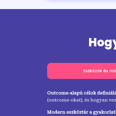
Hogy
Eszközök és m
Outcome-alapú célok definiál
(outcome-okat), és hogyan veze
Modern eszköztár a gyakorlat