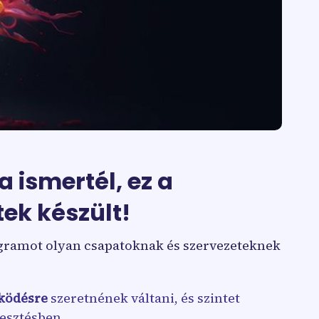
 ismertél, ez a
ek készült!
gramot olyan csapatoknak és szervezeteknek
ködésre
szeretnének váltani, és szintet
esztésben.